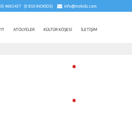
.
50) 4665437 (0 850 INOKIDS)
info@inokids.com
IT
ATÖLYELER
KÜLTÜR KÖŞESİ
İLETİŞİM