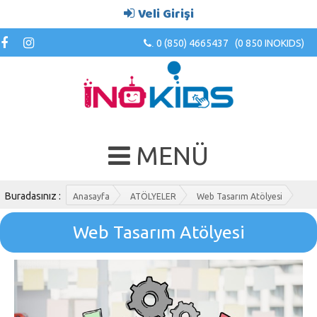
Veli Girişi
0 (850) 4665437 (0 850 INOKIDS)
.
MENÜ
Buradasınız :
Anasayfa
ATÖLYELER
Web Tasarım Atölyesi
Web Tasarım Atölyesi