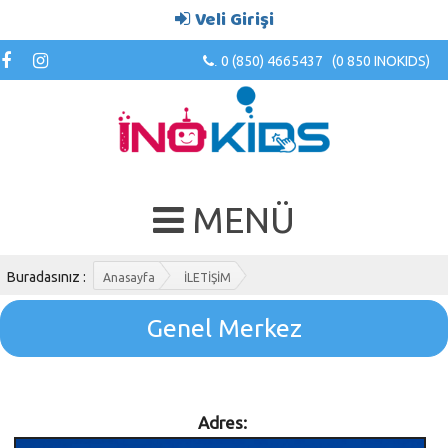
Veli Girişi
0 (850) 4665437 (0 850 INOKIDS)
.
MENÜ
Buradasınız :
Anasayfa
İLETİŞİM
Genel Merkez
Adres: