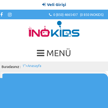
Veli Girişi
0 (850) 4665437 (0 850 INOKIDS)
.
MENÜ
1">Anasayfa
Buradasınız :
A PHP Error was encountered
Severity: Warning
Message: count(): Parameter must be an array or an object that
implements Countable
Filename: views/showCurrentLocation.php