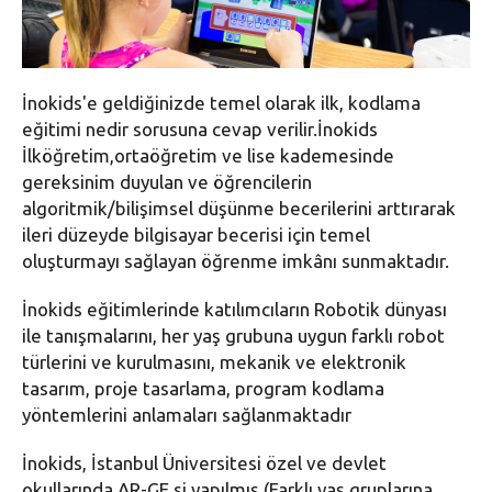
İnokids'e geldiğinizde temel olarak ilk, kodlama
eğitimi nedir sorusuna cevap verilir.İnokids
İlköğretim,ortaöğretim ve lise kademesinde
gereksinim duyulan ve öğrencilerin
algoritmik/bilişimsel düşünme becerilerini arttırarak
ileri düzeyde bilgisayar becerisi için temel
oluşturmayı sağlayan öğrenme imkânı sunmaktadır.
İnokids eğitimlerinde katılımcıların Robotik dünyası
ile tanışmalarını, her yaş grubuna uygun farklı robot
türlerini ve kurulmasını, mekanik ve elektronik
tasarım, proje tasarlama, program kodlama
yöntemlerini anlamaları sağlanmaktadır
İnokids, İstanbul Üniversitesi özel ve devlet
okullarında AR-GE si yapılmış (Farklı yaş gruplarına