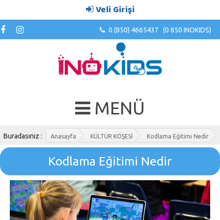
Veli Girişi
0 (850) 4665437 (0 850 INOKIDS)
.
MENÜ
Buradasınız :
Anasayfa
KÜLTÜR KÖŞESİ
Kodlama Eğitimi Nedir
Kodlama Eğitimi Nedir